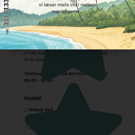
31131333
vi læser mails ind i mellem
Vi er en lille lokal virksomhed placeret i
regnbygerne…
Jyllinge ved Roskilde. Vi har arbejdet med
hjemmesider og webshops siden 2010, og
tel:
har lavet løsninger fra små visitkort-
hjemmesider, til store komplekse løsninger
til internationale virksomheder.
Vi kan også lave en løsning til dig...ring og
få en uforpligtende snak om muligheder.
Telefonen er åben på alle hverdage fra kl.
09.00 - 18.00
Kontakt
Webup ApS
Fjordbakken 26
4040 Jyllinge