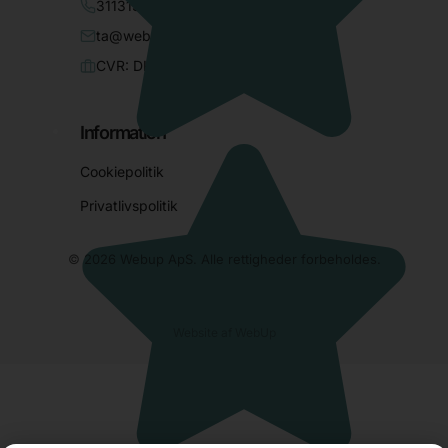
31131333
ta@webup.dk
CVR: DK33034709
Information
Cookiepolitik
Privatlivspolitik
© 2026 Webup ApS. Alle rettigheder forbeholdes.
Website af
WebUp