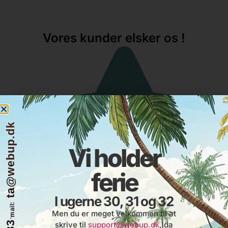
Vores kunder elsker os !
ta@webup.dk
Vi holder
ferie
I ugerne 30, 31 og 32
mail:
Men du er meget velkommen til at
·
skrive til
support@webup.dk
, da